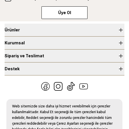
Üye Ol
Ürünler
Kurumsal
Selective Parfümler
Niche Parfümler
Sipariş ve Teslimat
Hakkımızda
Saç Parfümleri
Bilgi Toplum Hizmetleri
Destek
Üyelik Sözleşmesi
Vücut Spreyi
Mağazalar
Mesafeli Satış Sözleşmesi
Bize Ulaşın
Kolonyalar
Franchising
Gizlilik ve Güvenlik Politikamız
İade Şartları
musterihizmetleri@madparfum.com
Web sitemizde size daha iyi hizmet verebilmek için çerezler
Ortam Kokuları
Blog
KVKK Aydınlatma Metni
Kargo ve Teslimat
kullanılmaktadır. Kabul Et seçeneği ile tüm çerezleri kabul
444 4 623
edebilir, Reddet seçeneği ile zorunlu çerezler haricindeki tüm
Araç Kokuları
Mad Parfumeur Official
Çerez Kullanımı
Sıkça Sorulan Sorular
çerezleri reddedebilir veya Çerez Ayarları seçeneği ile çerezler
Resmi Tatiller Hariç