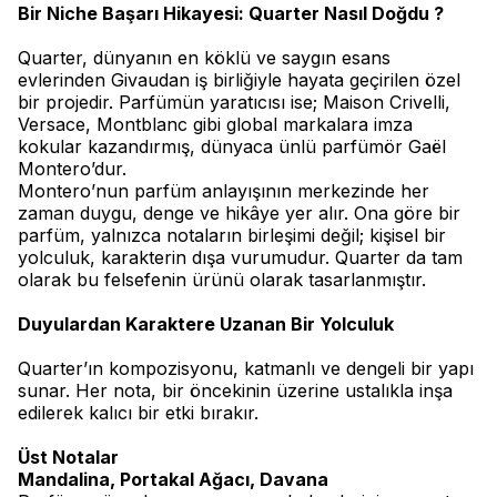
Bir Niche Başarı Hikayesi: Quarter Nasıl Doğdu ?
Quarter, dünyanın en köklü ve saygın esans
evlerinden Givaudan iş birliğiyle hayata geçirilen özel
bir projedir. Parfümün yaratıcısı ise; Maison Crivelli,
Versace, Montblanc gibi global markalara imza
kokular kazandırmış, dünyaca ünlü parfümör Gaël
Montero’dur.
Montero’nun parfüm anlayışının merkezinde her
zaman duygu, denge ve hikâye yer alır. Ona göre bir
parfüm, yalnızca notaların birleşimi değil; kişisel bir
yolculuk, karakterin dışa vurumudur. Quarter da tam
olarak bu felsefenin ürünü olarak tasarlanmıştır.
Duyulardan Karaktere Uzanan Bir Yolculuk
Quarter’ın kompozisyonu, katmanlı ve dengeli bir yapı
sunar. Her nota, bir öncekinin üzerine ustalıkla inşa
edilerek kalıcı bir etki bırakır.
Üst Notalar
Mandalina, Portakal Ağacı, Davana