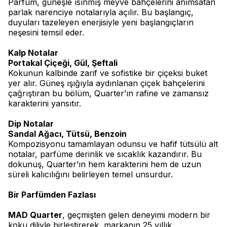
Parfüm, güneşle ısınmış meyve bahçelerini anımsatan
parlak narenciye notalarıyla açılır. Bu başlangıç,
duyuları tazeleyen enerjisiyle yeni başlangıçların
neşesini temsil eder.
Kalp Notalar
Portakal Çiçeği, Gül, Şeftali
Kokunun kalbinde zarif ve sofistike bir çiçeksi buket
yer alır. Güneş ışığıyla aydınlanan çiçek bahçelerini
çağrıştıran bu bölüm, Quarter’ın rafine ve zamansız
karakterini yansıtır.
Dip Notalar
Sandal Ağacı, Tütsü, Benzoin
Kompozisyonu tamamlayan odunsu ve hafif tütsülü alt
notalar, parfüme derinlik ve sıcaklık kazandırır. Bu
dokunuş, Quarter’ın hem karakterini hem de uzun
süreli kalıcılığını belirleyen temel unsurdur.
Bir Parfümden Fazlası
MAD Quarter
, geçmişten gelen deneyimi modern bir
koku diliyle birleştirerek, markanın 25 yıllık