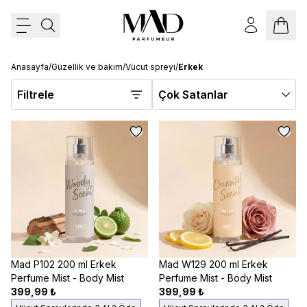
Anasayfa
/
Güzellik ve bakım
/
Vücut spreyi
/
Erkek
Filtrele
Çok Satanlar
Mad P102 200 ml Erkek
Mad W129 200 ml Erkek
Perfume Mist - Body Mist
Perfume Mist - Body Mist
399,99 ₺
399,99 ₺