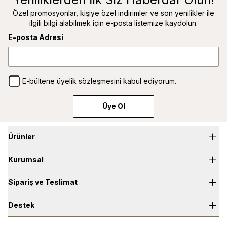
Özel promosyonlar, kişiye özel indirimler ve son yenilikler ile
ilgili bilgi alabilmek için e-posta listemize kaydolun.
E-posta Adresi
E-bültene üyelik sözleşmesini kabul ediyorum.
Üye Ol
Ürünler
Kurumsal
Selective Parfümler
Niche Parfümler
Sipariş ve Teslimat
Hakkımızda
Saç Parfümleri
Bilgi Toplum Hizmetleri
Destek
Üyelik Sözleşmesi
Vücut Spreyi
Mağazalar