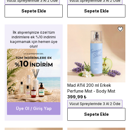
Vücut Spreylerinde 3 Al 2 Öde
Vücut Spreylerinde 3 Al 2 Öde
Sepete Ekle
Sepete Ekle
İlk alışverişinize özel tüm
indirimlere ek %10 indirimi
kaçırmamak için hemen üye
olun!
Mad A114 200 ml Erkek
Perfume Mist - Body Mist
399,99 ₺
Vücut Spreylerinde 3 Al 2 Öde
Üye Ol / Giriş Yap
Sepete Ekle