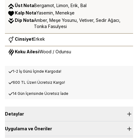
Üst Nota
Bergamot, Limon, Erik, Bal
Kalp Nota
Yasemin, Menekşe
Dip Nota
Amber, Meşe Yosunu, Vetiver, Sedir Ağacı,
Tonka Fasulyesi
Cinsiyet
Erkek
Koku Ailesi
Wood / Odunsu
1-2 İş Günü İçinde Kargoda!
600 TL Üzeri Ücretsiz Kargo!
14 Gün İçerisinde Ücretsiz İade
Detaylar
Uygulama ve Öneriler
Perfume Mistlerimiz, en çok sevilen kokularımızdan ilham
alarak geliştirilen hafif ve ferahlatıcı vücut spreyleridir. Tek