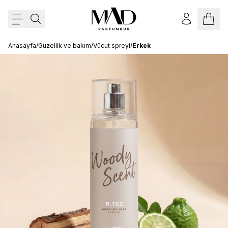
Anasayfa
/
Güzellik ve bakım
/
Vücut spreyi
/
Erkek