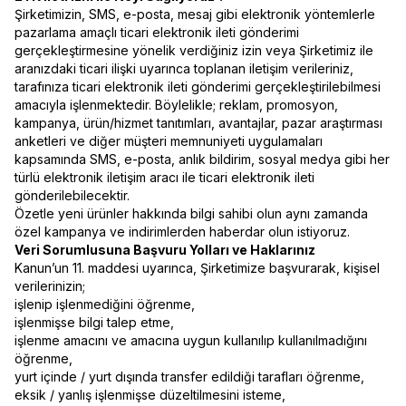
Şirketimizin, SMS, e-posta, mesaj gibi elektronik yöntemlerle
pazarlama amaçlı ticari elektronik ileti gönderimi
gerçekleştirmesine yönelik verdiğiniz izin veya Şirketimiz ile
aranızdaki ticari ilişki uyarınca toplanan iletişim verileriniz,
tarafınıza ticari elektronik ileti gönderimi gerçekleştirilebilmesi
amacıyla işlenmektedir. Böylelikle; reklam, promosyon,
kampanya, ürün/hizmet tanıtımları, avantajlar, pazar araştırması
anketleri ve diğer müşteri memnuniyeti uygulamaları
kapsamında SMS, e-posta, anlık bildirim, sosyal medya gibi her
türlü elektronik iletişim aracı ile ticari elektronik ileti
gönderilebilecektir.
Özetle yeni ürünler hakkında bilgi sahibi olun aynı zamanda
özel kampanya ve indirimlerden haberdar olun istiyoruz.
Veri Sorumlusuna Başvuru Yolları ve Haklarınız
Kanun’un 11. maddesi uyarınca, Şirketimize başvurarak, kişisel
verilerinizin;
işlenip işlenmediğini öğrenme,
işlenmişse bilgi talep etme,
işlenme amacını ve amacına uygun kullanılıp kullanılmadığını
öğrenme,
yurt içinde / yurt dışında transfer edildiği tarafları öğrenme,
eksik / yanlış işlenmişse düzeltilmesini isteme,