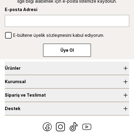
ilgili bilgi alabilmek için e-posta listemize kaydolun.
E-posta Adresi
E-bültene üyelik sözleşmesini kabul ediyorum.
Üye Ol
Ürünler
Kurumsal
Selective Parfümler
Niche Parfümler
Sipariş ve Teslimat
Hakkımızda
Saç Parfümleri
Bilgi Toplum Hizmetleri
Destek
Üyelik Sözleşmesi
Vücut Spreyi
Mağazalar
Mesafeli Satış Sözleşmesi
Bize Ulaşın