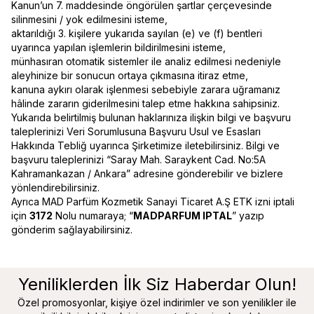
Kanun’un 7. maddesinde öngörülen şartlar çerçevesinde
silinmesini / yok edilmesini isteme,
aktarıldığı 3. kişilere yukarıda sayılan (e) ve (f) bentleri
uyarınca yapılan işlemlerin bildirilmesini isteme,
münhasıran otomatik sistemler ile analiz edilmesi nedeniyle
aleyhinize bir sonucun ortaya çıkmasına itiraz etme,
kanuna aykırı olarak işlenmesi sebebiyle zarara uğramanız
hâlinde zararın giderilmesini talep etme hakkına sahipsiniz.
Yukarıda belirtilmiş bulunan haklarınıza ilişkin bilgi ve başvuru
taleplerinizi Veri Sorumlusuna Başvuru Usul ve Esasları
Hakkında Tebliğ uyarınca Şirketimize iletebilirsiniz. Bilgi ve
başvuru taleplerinizi “Saray Mah. Saraykent Cad. No:5A
Kahramankazan / Ankara” adresine gönderebilir ve bizlere
yönlendirebilirsiniz.
Ayrıca MAD Parfüm Kozmetik Sanayi Ticaret A.Ş ETK izni iptali
için
3172
Nolu numaraya; “
MADPARFUM IPTAL
” yazıp
gönderim sağlayabilirsiniz.
Yeniliklerden İlk Siz Haberdar Olun!
Özel promosyonlar, kişiye özel indirimler ve son yenilikler ile