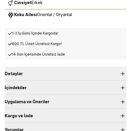
Cinsiyet
Erkek
Koku Ailesi
Oriental / Oryantal
1-2 İş Günü İçinde Kargoda!
600 TL Üzeri Ücretsiz Kargo!
14 Gün İçerisinde Ücretsiz İade
Detaylar
*Özel kesesi ile gönderim sağlanmaktadır.
İçindekiler
Üst Nota:
Gül
Kalp Nota:
Balsam Göknarı, Sardunya
Dip Nota:
Odunsu, Paçuli, Ağar Ağacı, Vanilya, Amber
Uygulama ve Öneriler
Kargo ve İade
Yorumlar