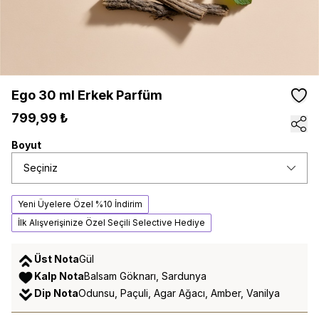
Ego 30 ml Erkek Parfüm
799,99 ₺
Boyut
Seçiniz
Yeni Üyelere Özel %10 İndirim
İlk Alışverişinize Özel Seçili Selective Hediye
Üst Nota
Gül
Kalp Nota
Balsam Göknarı, Sardunya
Dip Nota
Odunsu, Paçuli, Agar Ağacı, Amber, Vanilya