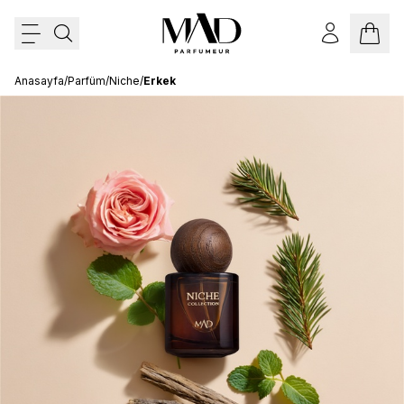
Anasayfa
/
Parfüm
/
Niche
/
Erkek