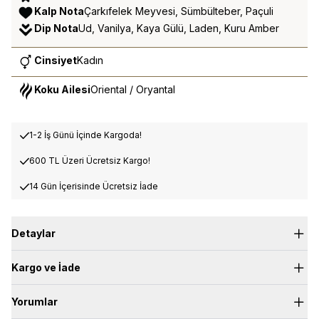
Kalp Nota
Çarkıfelek Meyvesi, Sümbülteber, Paçuli
Dip Nota
Ud, Vanilya, Kaya Gülü, Laden, Kuru Amber
Cinsiyet
Kadın
Koku Ailesi
Oriental / Oryantal
1-2 İş Günü İçinde Kargoda!
600 TL Üzeri Ücretsiz Kargo!
14 Gün İçerisinde Ücretsiz İade
Detaylar
Kargo ve İade
Prestige Collection – EDP Intense
Prestige serisi, güçlü bir duruşun ve kalıcı bir etkinin ifadesi. İlk
Yorumlar
600 TL üzerindeki siparişlerde ücretsiz standart kargo
temas anından itibaren fark edilen, tende zamanla derinleşen