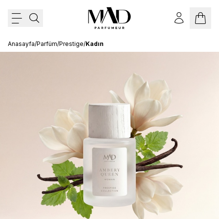
Anasayfa
/
Parfüm
/
Prestige
/
Kadın