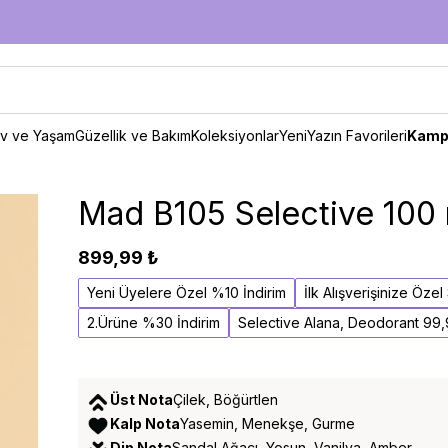
v ve Yaşam
Güzellik ve Bakım
Koleksiyonlar
Yeni
Yazın Favorileri
Kamp
Mad B105 Selective 100
899,99 ₺
Yeni Üyelere Özel %10 İndirim
İlk Alışverişinize Öze
2.Ürüne %30 İndirim
Selective Alana, Deodorant 99
Üst Nota
Çilek, Böğürtlen
Kalp Nota
Yasemin, Menekşe, Gurme
Dip Nota
Sandal Ağacı, Yosun, Vanilya, Amber