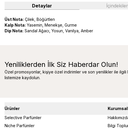
Detaylar
İçindekiler
Üst Nota:
Çilek, Böğürtlen
Kalp Nota:
Yasemin, Menekşe, Gurme
Dip Nota:
Sandal Ağacı, Yosun, Vanilya, Amber
Yeniliklerden İlk Siz Haberdar Olun!
Özel promosyonlar, kişiye özel indirimler ve son yenilikler ile ilgili
listemize kaydolun.
Ürünler
Kurumsal
Selective Parfümler
Hakkımızd
Niche Parfümler
Bilgi Topl