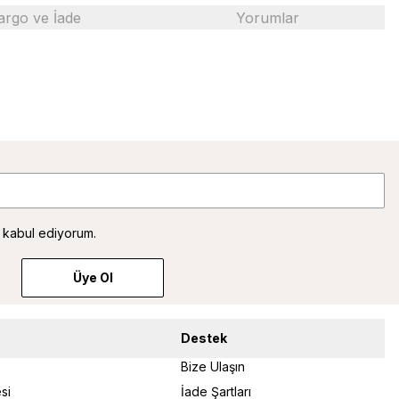
argo ve İade
Yorumlar
 kabul ediyorum.
Üye Ol
Destek
Bize Ulaşın
si
İade Şartları