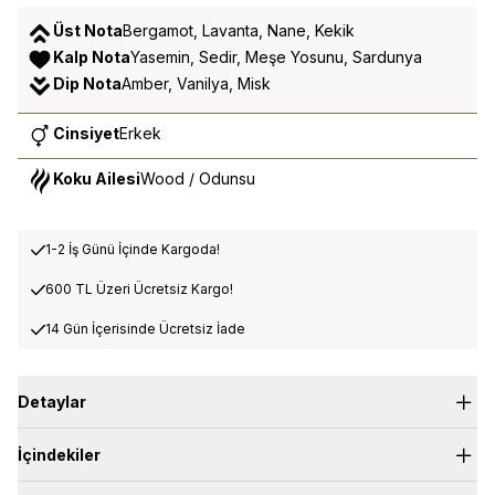
Üst Nota
Bergamot, Lavanta, Nane, Kekik
Kalp Nota
Yasemin, Sedir, Meşe Yosunu, Sardunya
Dip Nota
Amber, Vanilya, Misk
Cinsiyet
Erkek
Koku Ailesi
Wood / Odunsu
1-2 İş Günü İçinde Kargoda!
600 TL Üzeri Ücretsiz Kargo!
14 Gün İçerisinde Ücretsiz İade
Detaylar
Üst Nota:
Bergamot, Lavanta, Nane, Kekik
İçindekiler
Kalp Nota:
Yasemin, Sedir, Meşe Yosunu, Sardunya
Dip Nota:
Amber, Vanilya, Misk