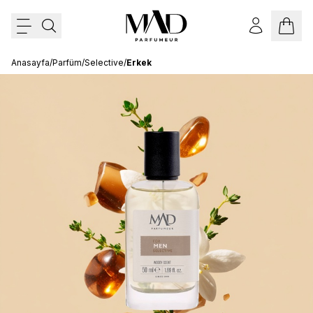
Anasayfa
/
Parfüm
/
Selective
/
Erkek