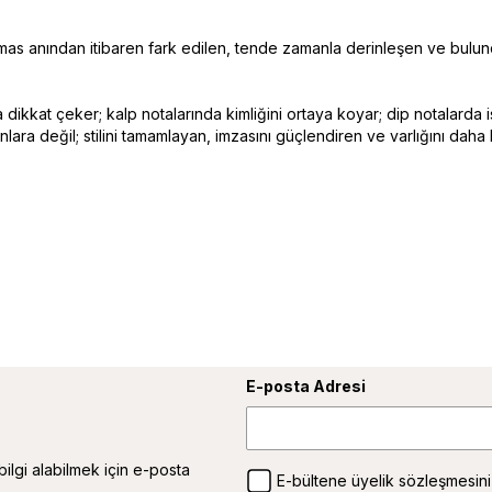
lk temas anından itibaren fark edilen, tende zamanla derinleşen ve bul
ikkat çeker; kalp notalarında kimliğini ortaya koyar; dip notalarda is
ara değil; stilini tamamlayan, imzasını güçlendiren ve varlığını daha 
E-posta Adresi
 bilgi alabilmek için e-posta
E-bültene üyelik sözleşmesini