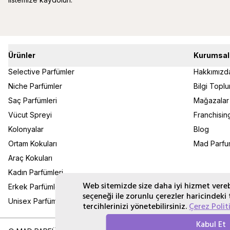
Ürünler
Kurumsal
Selective Parfümler
Hakkımızd
Niche Parfümler
Bilgi Topl
Saç Parfümleri
Mağazalar
Vücut Spreyi
Franchisin
Kolonyalar
Blog
Ortam Kokuları
Mad Parfum
Araç Kokuları
Kadın Parfümleri
Web sitemizde size daha iyi hizmet verebi
Erkek Parfümleri
seçeneği ile zorunlu çerezler haricindeki 
Unisex Parfümler
tercihlerinizi yönetebilirsiniz.
Çerez Polit
Kabul Et