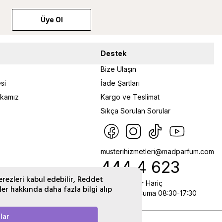
Üye Ol
Destek
Bize Ulaşın
si
İade Şartları
tikamız
Kargo ve Teslimat
Sıkça Sorulan Sorular
musterihizmetleri@madparfum.com
444 4 623
erezleri kabul edebilir, Reddet
Resmi Tatiller Hariç
ler hakkında daha fazla bilgi alıp
Pazartesi - Cuma 08:30-17:30
lar