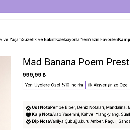
v ve Yaşam
Güzellik ve Bakım
Koleksiyonlar
Yeni
Yazın Favorileri
Kamp
Mad Banana Poem Presti
999,99 ₺
Yeni Üyelere Özel %10 İndirim
İlk Alışverişinize Öze
Üst Nota
Pembe Biber, Deniz Notaları, Mandalina,
Kalp Nota
Arap Yasemini, Kahve, Ylang-ylang, Süm
Dip Nota
Vanilya Çubuğu,kuru Amber, Paçuli, Sanda