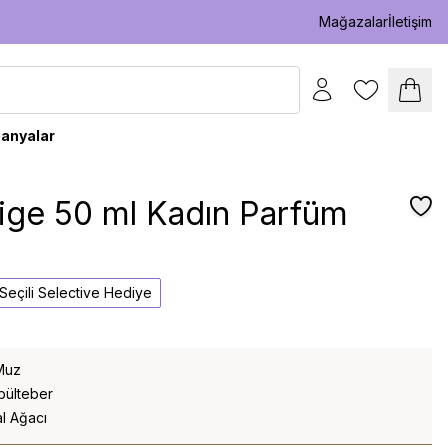
Mağazalar
İletişim
anyalar
ge 50 ml Kadın Parfüm
l Seçili Selective Hediye
 Muz
bülteber
l Ağacı