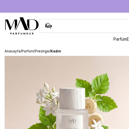
Parfüm
E
Anasayfa
/
Parfüm
/
Prestige
/
Kadın