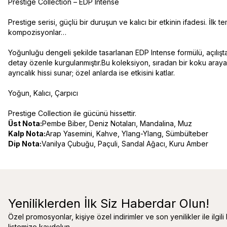
Prestige Collection – EDP Intense
Prestige serisi, güçlü bir duruşun ve kalıcı bir etkinin ifadesi. İ
kompozisyonlar…
Yoğunluğu dengeli şekilde tasarlanan EDP Intense formülü, açılışta d
detay özenle kurgulanmıştır.Bu koleksiyon, sıradan bir koku arayanl
ayrıcalık hissi sunar; özel anlarda ise etkisini katlar.
Yoğun, Kalıcı, Çarpıcı
Prestige Collection ile gücünü hissettir.
Üst Nota:
Pembe Biber, Deniz Notaları, Mandalina, Muz
Kalp Nota:
Arap Yasemini, Kahve, Ylang-Ylang, Sümbülteber
Dip Nota:
Vanilya Çubuğu, Paçuli, Sandal Ağacı, Kuru Amber
Yeniliklerden İlk Siz Haberdar Olun!
Özel promosyonlar, kişiye özel indirimler ve son yenilikler ile ilgili
listemize kaydolun.