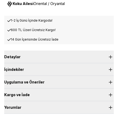
Koku Ailesi
Oriental / Oryantal
1-2 İş Günü İçinde Kargoda!
600 TL Üzeri Ücretsiz Kargo!
14 Gün İçerisinde Ücretsiz İade
Detaylar
CARAMEL:
İçindekiler
Üst Nota:
Karamel, Meyveli
Kalp Nota:
Ceviz, Anason, Tarçın
Dip Nota:
Kediotu, Vanilya, Tatlı
Uygulama ve Öneriler
Kargo ve İade
Yorumlar
600 TL üzerindeki siparişlerde ücretsiz standart kargo
600 TL altında 79,90 TL standart kargo ücreti