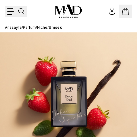
Anasayfa
/
Parfüm
/
Niche
/
Unisex