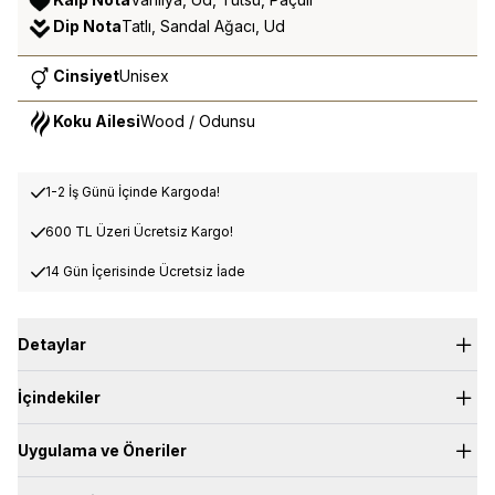
Dip Nota
Tatlı, Sandal Ağacı, Ud
Cinsiyet
Unisex
Koku Ailesi
Wood / Odunsu
1-2 İş Günü İçinde Kargoda!
600 TL Üzeri Ücretsiz Kargo!
14 Gün İçerisinde Ücretsiz İade
Detaylar
İçindekiler
Seçiciliğe ve derinliğe değer veren niş koku tutkunları için
özenle tasarlanmıştır.
Uygulama ve Öneriler
Dubai Signature Series; lüksün parıltısı ile oryantal dünyanın
gizemini bir araya getirerek, üç özel kokuyla eşsiz bir deneyim