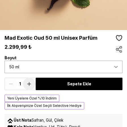
Mad Exotic Oud 50 ml Unisex Parfüm
2.299,99 ₺
Boyut
50 ml
Sepete Ekle
Yeni Üyelere Özel %10 İndirim
İlk Alışverişinize Özel Seçili Selective Hediye
Üst Nota
Safran, Gül, Çilek
Kalp Nota
Vanilya, Ud, Tütsü, Paçuli