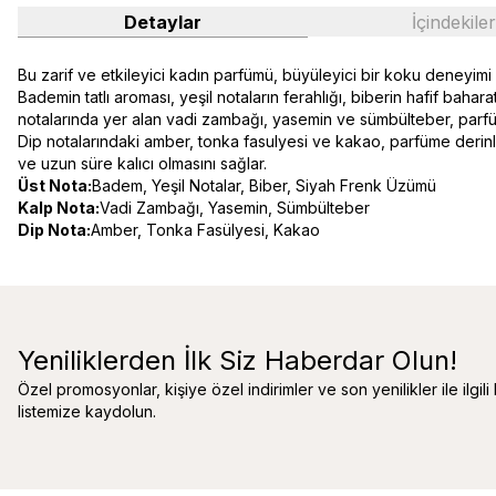
Detaylar
İçindekiler
Bu zarif ve etkileyici kadın parfümü, büyüleyici bir koku deneyimi
Bademin tatlı aroması, yeşil notaların ferahlığı, biberin hafif bah
notalarında yer alan vadi zambağı, yasemin ve sümbülteber, parfüm
Dip notalarındaki amber, tonka fasulyesi ve kakao, parfüme derinlik
ve uzun süre kalıcı olmasını sağlar.
Üst Nota:
Badem, Yeşil Notalar, Biber, Siyah Frenk Üzümü
Kalp Nota:
Vadi Zambağı, Yasemin, Sümbülteber
Dip Nota:
Amber, Tonka Fasülyesi, Kakao
Yeniliklerden İlk Siz Haberdar Olun!
Özel promosyonlar, kişiye özel indirimler ve son yenilikler ile ilgili
listemize kaydolun.