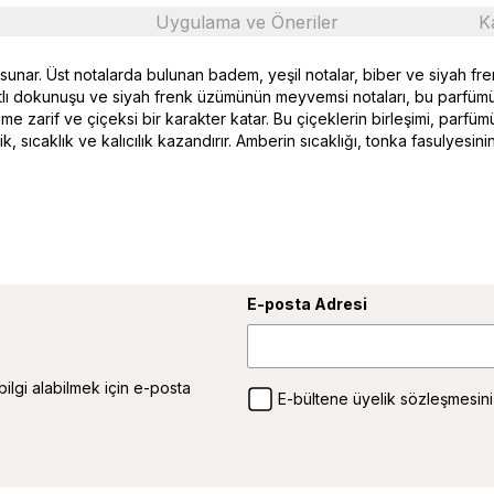
Uygulama ve Öneriler
K
 sunar. Üst notalarda bulunan badem, yeşil notalar, biber ve siyah fr
aratlı dokunuşu ve siyah frenk üzümünün meyvemsi notaları, bu parfümün
e zarif ve çiçeksi bir karakter katar. Bu çiçeklerin birleşimi, parf
, sıcaklık ve kalıcılık kazandırır. Amberin sıcaklığı, tonka fasulyesi
E-posta Adresi
 bilgi alabilmek için e-posta
E-bültene üyelik sözleşmesini