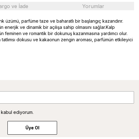
argo ve İade
Yorumlar
enk üzümü, parfüme taze ve baharatlı bir başlangıç kazandırır.
 enerjik ve dinamik bir açılışa sahip olmasını sağlar.Kalp
ümün feminen ve romantik bir dokunuş kazanmasına yardımcı olur.
nin tatlımsı dokusu ve kakaonun zengin aroması, parfümün etkileyici
 kabul ediyorum.
Üye Ol