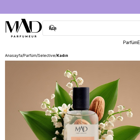
Parfüm
E
Anasayfa
/
Parfüm
/
Selective
/
Kadın