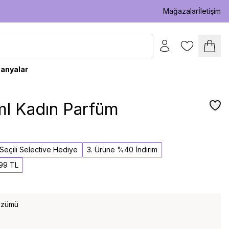
Mağazalar
İletişim
anyalar
ml Kadın Parfüm
l Seçili Selective Hediye
3. Ürüne %40 İndirim
,99 TL
 Üzümü