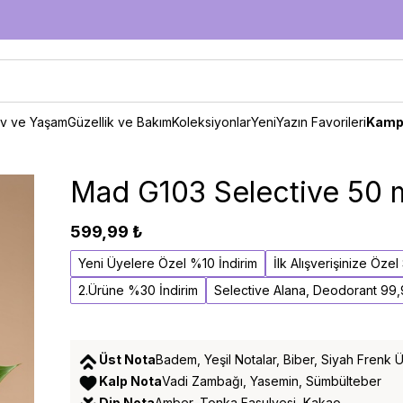
v ve Yaşam
Güzellik ve Bakım
Koleksiyonlar
Yeni
Yazın Favorileri
Kamp
Mad G103 Selective 50 
599,99 ₺
Yeni Üyelere Özel %10 İndirim
İlk Alışverişinize Öze
2.Ürüne %30 İndirim
Selective Alana, Deodorant 99
Üst Nota
Badem, Yeşil Notalar, Biber, Siyah Frenk
Kalp Nota
Vadi Zambağı, Yasemin, Sümbülteber
Dip Nota
Amber, Tonka Fasulyesi, Kakao