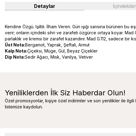
Detaylar
İçindekiler
Kendine Özgü. Işıltılı. İlham Veren. Gün ışığı sarısına bürünen bu e
verir; onların içindeki sihri ve zarafeti özgürce ortaya koyar. Mad G.1
parlaklık ve kremsi bir zarafet kazandırır. Mad G.112, sadece bir
Üst Nota:
Bergamot, Yaprak, Şeftali, Armut
Kalp Nota:
Çiçeksi, Müge, Gül, Beyaz Çiçekler
Dip Nota:
Sedir Ağacı, Misk, Vanilya, Vetiver
Yeniliklerden İlk Siz Haberdar Olun!
Özel promosyonlar, kişiye özel indirimler ve son yenilikler ile ilgili
listemize kaydolun.