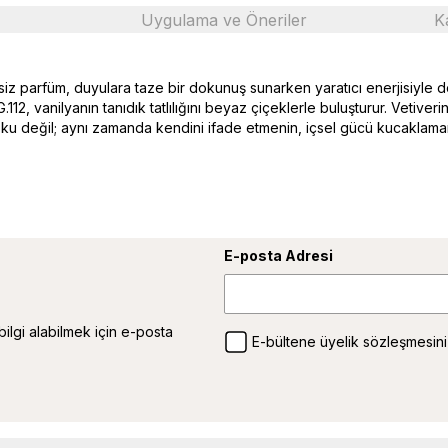
Uygulama ve Öneriler
K
şsiz parfüm, duyulara taze bir dokunuş sunarken yaratıcı enerjisiyle do
12, vanilyanın tanıdık tatlılığını beyaz çiçeklerle buluşturur. Vetiverin 
 koku değil; aynı zamanda kendini ifade etmenin, içsel gücü kucaklama
E-posta Adresi
 bilgi alabilmek için e-posta
E-bültene üyelik sözleşmesini