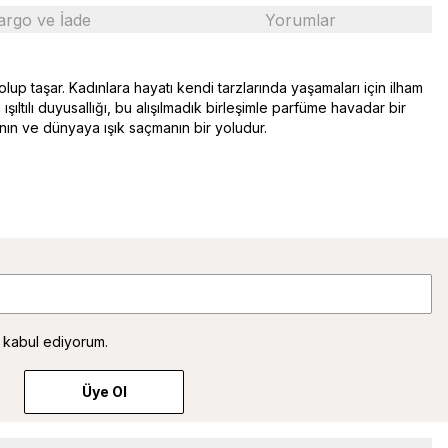
argo ve İade
Yorumlar
lup taşar. Kadınlara hayatı kendi tarzlarında yaşamaları için ilham
ışıltılı duyusallığı, bu alışılmadık birleşimle parfüme havadar bir
nın ve dünyaya ışık saçmanın bir yoludur.
 kabul ediyorum.
Üye Ol