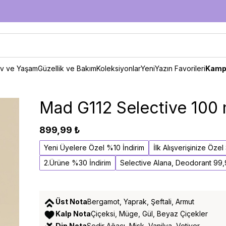
v ve Yaşam
Güzellik ve Bakım
Koleksiyonlar
Yeni
Yazın Favorileri
Kamp
Mad G112 Selective 100 
899,99 ₺
Yeni Üyelere Özel %10 İndirim
İlk Alışverişinize Öze
2.Ürüne %30 İndirim
Selective Alana, Deodorant 99
Üst Nota
Bergamot, Yaprak, Şeftali, Armut
Kalp Nota
Çiçeksi, Müge, Gül, Beyaz Çiçekler
Dip Nota
Sedir Ağacı, Misk, Vanilya, Vetiver