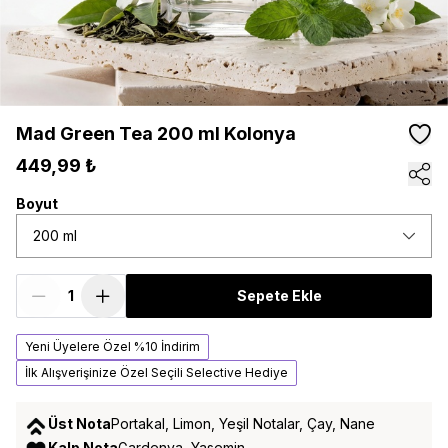
Mad Green Tea 200 ml Kolonya
449,99 ₺
Boyut
200 ml
Sepete Ekle
Yeni Üyelere Özel %10 İndirim
İlk Alışverişinize Özel Seçili Selective Hediye
Üst Nota
Portakal, Limon, Yeşil Notalar, Çay, Nane
Kalp Nota
Gardenya, Yasemin