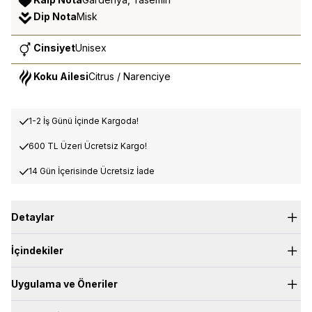
Dip Nota
Misk
Cinsiyet
Unisex
Koku Ailesi
Citrus / Narenciye
1-2 İş Günü İçinde Kargoda!
600 TL Üzeri Ücretsiz Kargo!
14 Gün İçerisinde Ücretsiz İade
Detaylar
Narenciyelerin ışıltısıyla ve nane ferahlığıyla buluşan
İçindekiler
dinginleştirici yeşil çayın narin beyaz çiçeklerle sarmalandığı
doğadan gelen taze bir dokunuş…
Üst Nota:
Yeşil Çay, Portakal, Limon, Nane
Uygulama ve Öneriler
Kalp Nota:
Gardenya, Yasemin, Beyaz Çiçekler
Dip Nota:
Misk