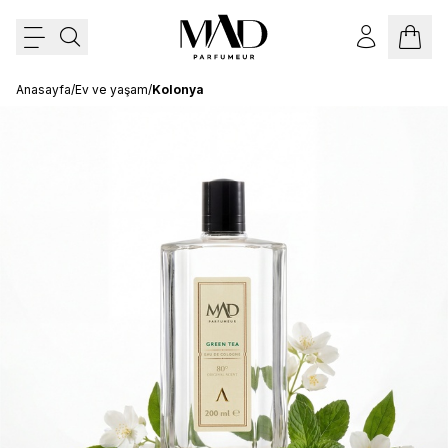
Anasayfa
/
Ev ve yaşam
/
Kolonya