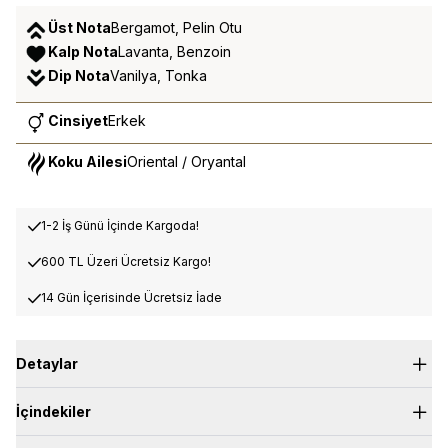
Üst Nota
Bergamot, Pelin Otu
Kalp Nota
Lavanta, Benzoin
Dip Nota
Vanilya, Tonka
Cinsiyet
Erkek
Koku Ailesi
Oriental / Oryantal
1-2 İş Günü İçinde Kargoda!
600 TL Üzeri Ücretsiz Kargo!
14 Gün İçerisinde Ücretsiz İade
Detaylar
J.108, yoğun ve baştan çıkarıcı bir koku deneyimi sunarak her
İçindekiler
anı unutulmaz kılar. Güçlü ve karizmatik bir erkeksilik sunarken,
etkileyici bir şehvet ve sıcaklık kazandırır. Bergamot ve pelin