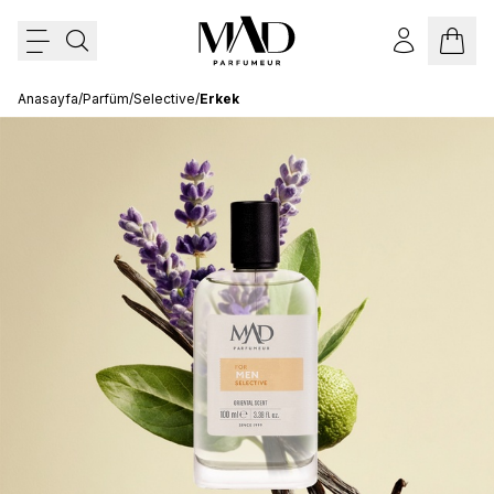
Anasayfa
/
Parfüm
/
Selective
/
Erkek