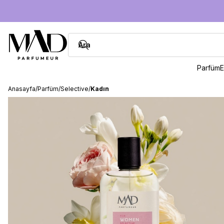
Parfüm
E
Anasayfa
/
Parfüm
/
Selective
/
Kadın