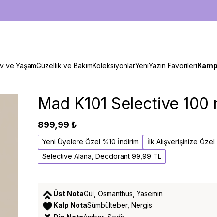
v ve Yaşam
Güzellik ve Bakım
Koleksiyonlar
Yeni
Yazın Favorileri
Kamp
Mad K101 Selective 100 
899,99 ₺
Yeni Üyelere Özel %10 İndirim
İlk Alışverişinize Öze
Selective Alana, Deodorant 99,99 TL
Üst Nota
Gül, Osmanthus, Yasemin
Kalp Nota
Sümbülteber, Nergis
Dip Nota
Amber, Sedir