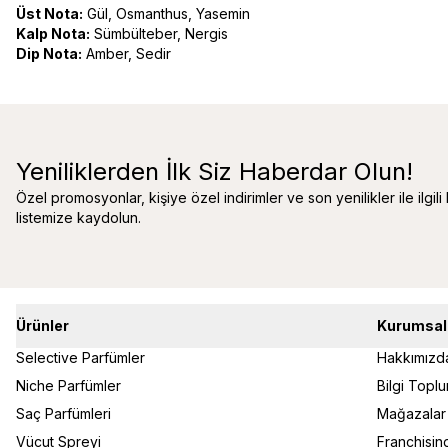
Üst Nota:
Gül, Osmanthus, Yasemin
Kalp Nota:
Sümbülteber, Nergis
Dip Nota:
Amber, Sedir
Yeniliklerden İlk Siz Haberdar Olun!
Özel promosyonlar, kişiye özel indirimler ve son yenilikler ile ilgili
listemize kaydolun.
Ürünler
Kurumsal
Selective Parfümler
Hakkımızd
Niche Parfümler
Bilgi Topl
Saç Parfümleri
Mağazalar
Vücut Spreyi
Franchisin