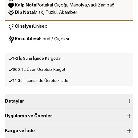
Kalp Nota
Portakal Çiçeği, Manolya,vadi Zambağı
Dip Nota
Misk, Tuzlu, Akamber
Cinsiyet
Unisex
Koku Ailesi
Floral / Çiçeksi
1-2 İş Günü İçinde Kargoda!
600 TL Üzeri Ücretsiz Kargo!
14 Gün İçerisinde Ücretsiz İade
Detaylar
Uygulama ve Öneriler
Mad Narcotic 500 ml Art Deco Ortam Kokusu
Art Deco Koleksiyonu, zamansız estetiği modern yaşam
Kargo ve İade
anlayışıyla buluşturarak, ev kokuları dünyasında sofistike ve