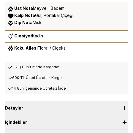
Üst Nota
Meyveli, Badem
Kalp Nota
Gül, Portakal Çiçeği
Dip Nota
Misk
Cinsiyet
Kadın
Koku Ailesi
Floral / Çiçeksi
1-2 İş Günü İçinde Kargoda!
600 TL Üzeri Ücretsiz Kargo!
14 Gün İçerisinde Ücretsiz İade
Detaylar
İçindekiler
Altının ışıltısını teninizde hissedin! MAD Selective P.108, parıltılı
cazibesi ve çarpıcı zarafetiyle dikkatleri üzerine çeken