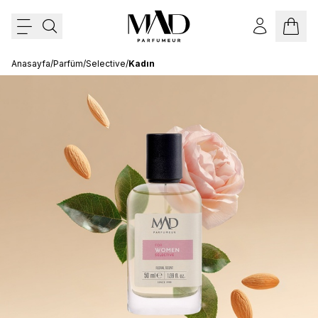
Anasayfa
/
Parfüm
/
Selective
/
Kadın