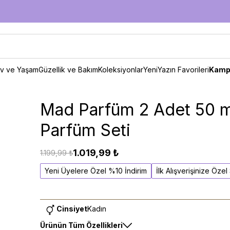
v ve Yaşam
Güzellik ve Bakım
Koleksiyonlar
Yeni
Yazın Favorileri
Kamp
Mad Parfüm 2 Adet 50 m
Parfüm Seti
1.019,99 ₺
1.199,99 ₺
Yeni Üyelere Özel %10 İndirim
İlk Alışverişinize Öze
Cinsiyet
Kadın
Ürünün Tüm Özellikleri