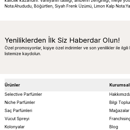
kalıcılık kazandırır. Vanilyanın tatlılığı, amberin zenginliği, meşe 
Nota:Ahududu, Böğürtlen, Siyah Frenk Üzümü, Limon Kalp Nota:Ya
Yeniliklerden İlk Siz Haberdar Olun!
Özel promosyonlar, kişiye özel indirimler ve son yenilikler ile ilgili
listemize kaydolun.
Ürünler
Kurumsal
Selective Parfümler
Hakkımızd
Niche Parfümler
Bilgi Topl
Saç Parfümleri
Mağazalar
Vücut Spreyi
Franchisin
Kolonyalar
Blog