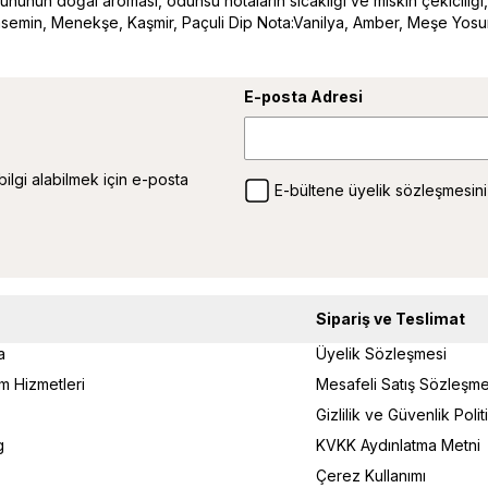
yosununun doğal aroması, odunsu notaların sıcaklığı ve miskin çekiciliği
semin, Menekşe, Kaşmir, Paçuli Dip Nota:Vanilya, Amber, Meşe Yos
E-posta Adresi
 bilgi alabilmek için e-posta
E-bültene üyelik sözleşmesini
Sipariş ve Teslimat
a
Üyelik Sözleşmesi
um Hizmetleri
Mesafeli Satış Sözleşme
Gizlilik ve Güvenlik Poli
g
KVKK Aydınlatma Metni
Çerez Kullanımı