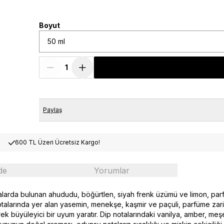
Boyut
50 ml
Paylaş
600 TL Üzeri Ücretsiz Kargo!
de
Yorumlar
talarda bulunan ahududu, böğürtlen, siyah frenk üzümü ve limon, parf
 notalarında yer alan yasemin, menekşe, kaşmir ve paçuli, parfüme zari
ek büyüleyici bir uyum yaratır. Dip notalarındaki vanilya, amber, meş