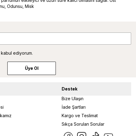
, parfümün etkileyici ve uzun süre kalıcı olmasını sağlar. Üst
unu, Odunsu, Misk
 kabul ediyorum.
Üye Ol
Destek
Bize Ulaşın
si
İade Şartları
tikamız
Kargo ve Teslimat
Sıkça Sorulan Sorular