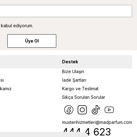
 kabul ediyorum.
Üye Ol
Destek
Bize Ulaşın
si
İade Şartları
tikamız
Kargo ve Teslimat
Sıkça Sorulan Sorular
musterihizmetleri@madparfum.com
444 4 623