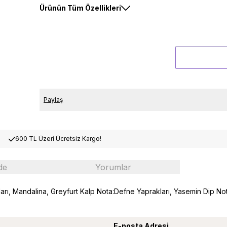
Ürünün Tüm Özellikleri
Paylaş
600 TL Üzeri Ücretsiz Kargo!
de
Yorumlar
ları, Mandalina, Greyfurt Kalp Nota:Defne Yaprakları, Yasemin Dip N
E-posta Adresi