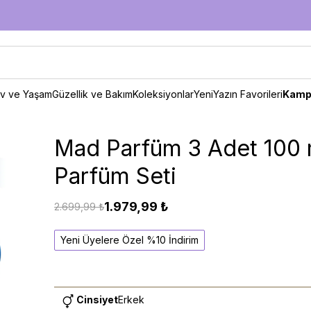
v ve Yaşam
Güzellik ve Bakım
Koleksiyonlar
Yeni
Yazın Favorileri
Kamp
Mad Parfüm 3 Adet 100 
Parfüm Seti
1.979,99 ₺
2.699,99 ₺
Yeni Üyelere Özel %10 İndirim
Cinsiyet
Erkek