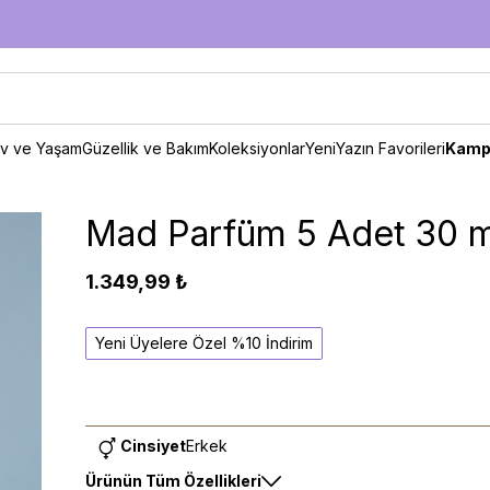
v ve Yaşam
Güzellik ve Bakım
Koleksiyonlar
Yeni
Yazın Favorileri
Kamp
Mad Parfüm 5 Adet 30 ml
1.349,99 ₺
Yeni Üyelere Özel %10 İndirim
Cinsiyet
Erkek
Ürünün Tüm Özellikleri