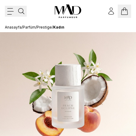
Anasayfa
/
Parfüm
/
Prestige
/
Kadın