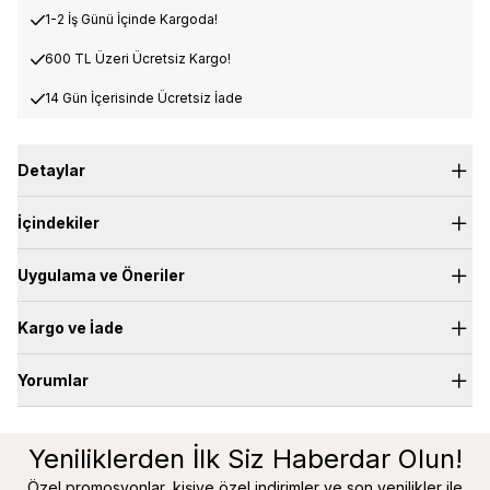
1-2 İş Günü İçinde Kargoda!
600 TL Üzeri Ücretsiz Kargo!
14 Gün İçerisinde Ücretsiz İade
Detaylar
Üst Nota:
Hindistan Cevizi, Şeftali
İçindekiler
Kalp Nota:
Yeşil Notalar, Deniz Notaları, Zencefil, Portakal
Çiçeği, Yasemin
Dip Nota:
Misk, Kehribar, Vanilya
Uygulama ve Öneriler
Kargo ve İade
Yorumlar
600 TL üzerindeki siparişlerde ücretsiz standart kargo
600 TL altında 79,90 TL standart kargo ücreti
14 gün içerisinde ücretsiz iade ve değişim imkanı
Yeniliklerden İlk Siz Haberdar Olun!
İade ve Değişim Koşulları
Özel promosyonlar, kişiye özel indirimler ve son yenilikler ile