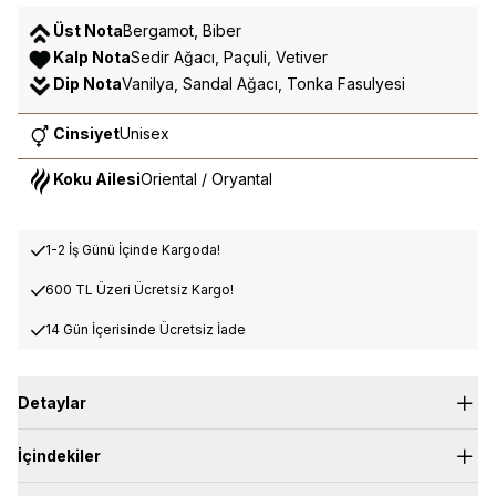
Üst Nota
Bergamot, Biber
Kalp Nota
Sedir Ağacı, Paçuli, Vetiver
Dip Nota
Vanilya, Sandal Ağacı, Tonka Fasulyesi
Cinsiyet
Unisex
Koku Ailesi
Oriental / Oryantal
1-2 İş Günü İçinde Kargoda!
600 TL Üzeri Ücretsiz Kargo!
14 Gün İçerisinde Ücretsiz İade
Detaylar
Üst Nota:
Bergamot, Biber
İçindekiler
Kalp Nota:
Sedir Ağacı, Paçuli, Vetiver
Dip Nota:
Vanilya, Tonka Fasülyesi, Sandal Ağacı