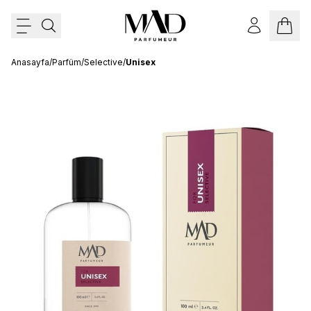
Anasayfa
/
Parfüm
/
Selective
/
Unisex