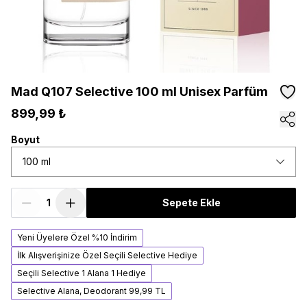
Mad Q107 Selective 100 ml Unisex Parfüm
899,99 ₺
Boyut
100 ml
Sepete Ekle
Yeni Üyelere Özel %10 İndirim
İlk Alışverişinize Özel Seçili Selective Hediye
Seçili Selective 1 Alana 1 Hediye
Selective Alana, Deodorant 99,99 TL