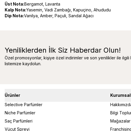
Üst Nota:
Bergamot, Lavanta
Kalp Nota:
Yasemin, Vadi Zambağı, Kapuçino, Ahududu
Dip Nota:
Vanilya, Amber, Paçuli, Sandal Ağacı
Yeniliklerden İlk Siz Haberdar Olun!
Özel promosyonlar, kişiye özel indirimler ve son yenilikler ile ilgili
listemize kaydolun.
Ürünler
Kurumsal
Selective Parfümler
Hakkımızd
Niche Parfümler
Bilgi Topl
Saç Parfümleri
Mağazalar
Vücut Spreyi
Franchisin