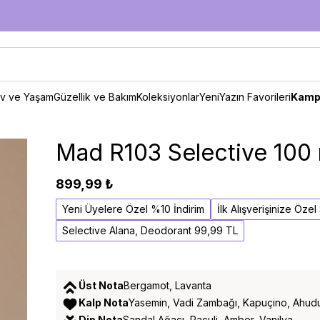
v ve Yaşam
Güzellik ve Bakım
Koleksiyonlar
Yeni
Yazın Favorileri
Kamp
Mad R103 Selective 100
899,99 ₺
Yeni Üyelere Özel %10 İndirim
İlk Alışverişinize Öze
Selective Alana, Deodorant 99,99 TL
Üst Nota
Bergamot, Lavanta
Kalp Nota
Yasemin, Vadi Zambağı, Kapuçino, Ahud
Dip Nota
Sandal Ağacı, Paçuli, Amber, Vanilya