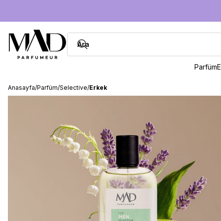
Parfüm
E
Anasayfa
/
Parfüm
/
Selective
/
Erkek