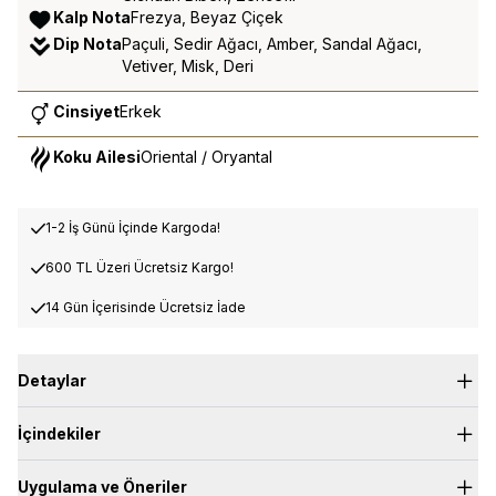
Kalp Nota
Frezya, Beyaz Çiçek
Dip Nota
Paçuli, Sedir Ağacı, Amber, Sandal Ağacı,
Vetiver, Misk, Deri
Cinsiyet
Erkek
Koku Ailesi
Oriental / Oryantal
1-2 İş Günü İçinde Kargoda!
600 TL Üzeri Ücretsiz Kargo!
14 Gün İçerisinde Ücretsiz İade
Detaylar
Sealight parfümü, taptaze bir deniz esintisinin ve güneşin
İçindekiler
sıcaklığını yansıtan, özgün ve etkileyici bir koku. Üst notalarda
mandalina, greyfurt, elma, ananas ve zencefil size ferahlıkla
enerjiyi bir arada sunar. Orta notalardaki zarif frezya ve beyaz
Uygulama ve Öneriler