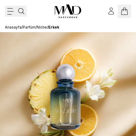
Anasayfa
/
Parfüm
/
Niche
/
Erkek