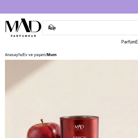
Parfüm
E
Anasayfa
/
Ev ve yaşam
/
Mum