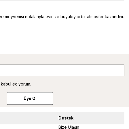
ı ve meyvemsi notalarıyla evinize büyüleyici bir atmosfer kazandırır.
 kabul ediyorum.
Üye Ol
Destek
Bize Ulaşın