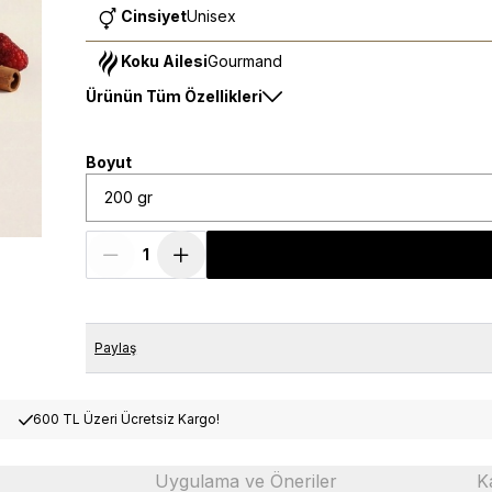
Cinsiyet
Unisex
Koku Ailesi
Gourmand
Ürünün Tüm Özellikleri
Boyut
200 gr
Paylaş
600 TL Üzeri Ücretsiz Kargo!
Uygulama ve Öneriler
K