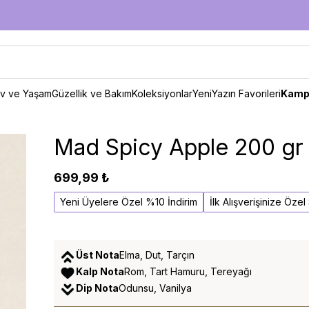
v ve Yaşam
Güzellik ve Bakım
Koleksiyonlar
Yeni
Yazın Favorileri
Kamp
Mad Spicy Apple 200 g
699,99 ₺
Yeni Üyelere Özel %10 İndirim
İlk Alışverişinize Öze
Üst Nota
Elma, Dut, Tarçın
Kalp Nota
Rom, Tart Hamuru, Tereyağı
Dip Nota
Odunsu, Vanilya