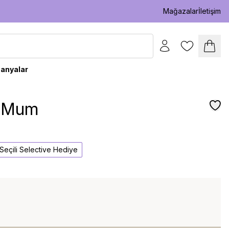
Mağazalar
İletişim
anyalar
r Mum
l Seçili Selective Hediye