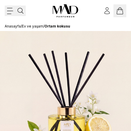
Anasayfa
/
Ev ve yaşam
/
Ortam kokusu