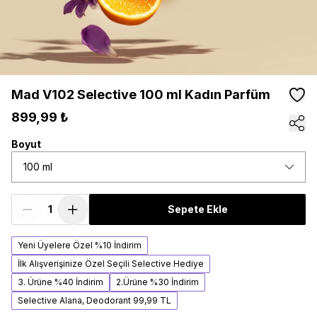
Mad V102 Selective 100 ml Kadın Parfüm
899,99 ₺
Boyut
100 ml
Sepete Ekle
Yeni Üyelere Özel %10 İndirim
İlk Alışverişinize Özel Seçili Selective Hediye
3. Ürüne %40 İndirim
2.Ürüne %30 İndirim
Selective Alana, Deodorant 99,99 TL