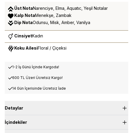
Üst Nota
Narenciye, Elma, Aquatıc, Yeşil Notalar
Kalp Nota
Menekşe, Zambak
Dip Nota
Odunsu, Misk, Amber, Vanilya
Cinsiyet
Kadın
Koku Ailesi
Floral / Çiçeksi
1-2 İş Günü İçinde Kargoda!
600 TL Üzeri Ücretsiz Kargo!
14 Gün İçerisinde Ücretsiz İade
Detaylar
Üst Nota:
Elma, Narenciye, Aquatic, Yeşil Notalar
İçindekiler
Kalp Nota:
Zambak, Menekşe
Dip Nota:
Odunsu, Misk, Amber Vanilya