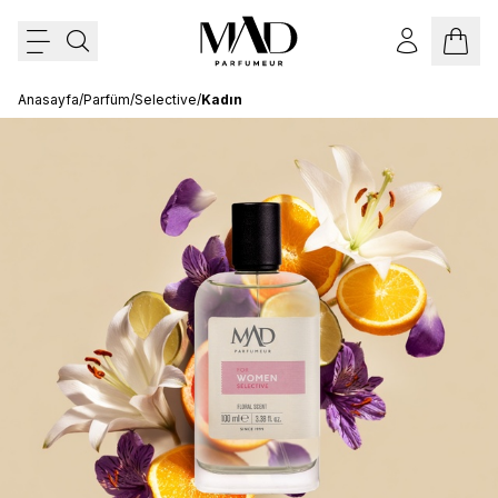
Anasayfa
/
Parfüm
/
Selective
/
Kadın