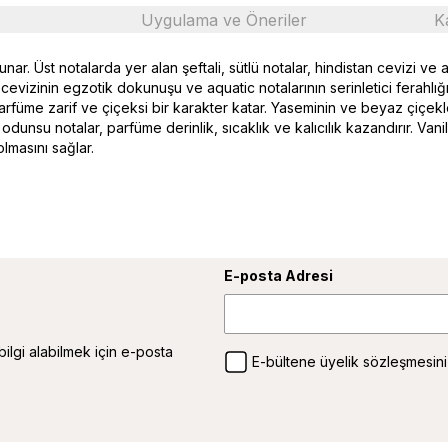
Uygulama ve Öneriler
K
r. Üst notalarda yer alan şeftali, sütlü notalar, hindistan cevizi ve aq
cevizinin egzotik dokunuşu ve aquatic notalarının serinletici ferahlığ
üme zarif ve çiçeksi bir karakter katar. Yaseminin ve beyaz çiçekle
dunsu notalar, parfüme derinlik, sıcaklık ve kalıcılık kazandırır. Vanily
olmasını sağlar.
E-posta Adresi
 bilgi alabilmek için e-posta
E-bültene üyelik sözleşmesini