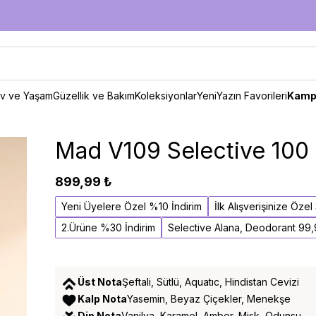
v ve Yaşam
Güzellik ve Bakım
Koleksiyonlar
Yeni
Yazın Favorileri
Kamp
Mad V109 Selective 100
899,99 ₺
Yeni Üyelere Özel %10 İndirim
İlk Alışverişinize Öze
2.Ürüne %30 İndirim
Selective Alana, Deodorant 99
Üst Nota
Şeftali, Sütlü, Aquatıc, Hindistan Cevizi
Kalp Nota
Yasemin, Beyaz Çiçekler, Menekşe
Dip Nota
Vanilya, Karamel, Amber, Misk, Odunsu