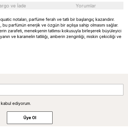
argo ve İade
Yorumlar
uatic notaları, parfüme ferah ve tatlı bir başlangıç kazandırır.
ı, bu parfümün enerjik ve özgün bir açılışa sahip olmasını sağlar.
rin zarafeti, menekşenin tatlımsı kokusuyla birleşerek büyüleyici
anın ve karamelin tatlılığı, amberin zenginliği, miskin çekiciliği ve
 kabul ediyorum.
Üye Ol