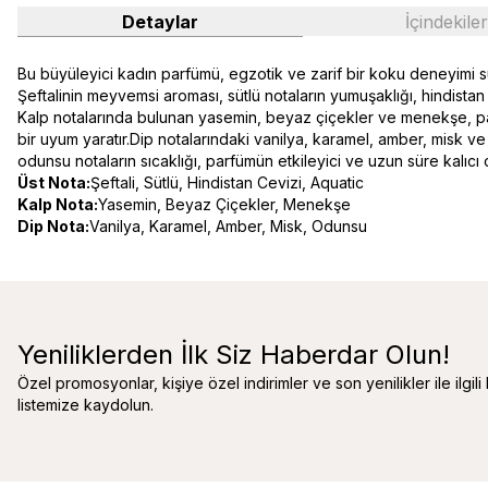
Detaylar
İçindekiler
Bu büyüleyici kadın parfümü, egzotik ve zarif bir koku deneyimi suna
Şeftalinin meyvemsi aroması, sütlü notaların yumuşaklığı, hindistan 
Kalp notalarında bulunan yasemin, beyaz çiçekler ve menekşe, parf
bir uyum yaratır.Dip notalarındaki vanilya, karamel, amber, misk ve o
odunsu notaların sıcaklığı, parfümün etkileyici ve uzun süre kalıcı 
Üst Nota:
Şeftali, Sütlü, Hindistan Cevizi, Aquatic
Kalp Nota:
Yasemin, Beyaz Çiçekler, Menekşe
Dip Nota:
Vanilya, Karamel, Amber, Misk, Odunsu
Yeniliklerden İlk Siz Haberdar Olun!
Özel promosyonlar, kişiye özel indirimler ve son yenilikler ile ilgili
listemize kaydolun.