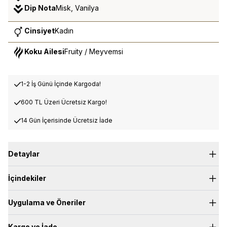
Dip Nota
Misk, Vanilya
Cinsiyet
Kadın
Koku Ailesi
Fruity / Meyvemsi
1-2 İş Günü İçinde Kargoda!
600 TL Üzeri Ücretsiz Kargo!
14 Gün İçerisinde Ücretsiz İade
Detaylar
Üst Nota:
Limon, Yeşil Notalar, Bergamot
İçindekiler
Kalp Nota:
Yasemin, Zambak, Frambuaz
Dip Nota:
Misk, Vanilya
Uygulama ve Öneriler
Kargo ve İade