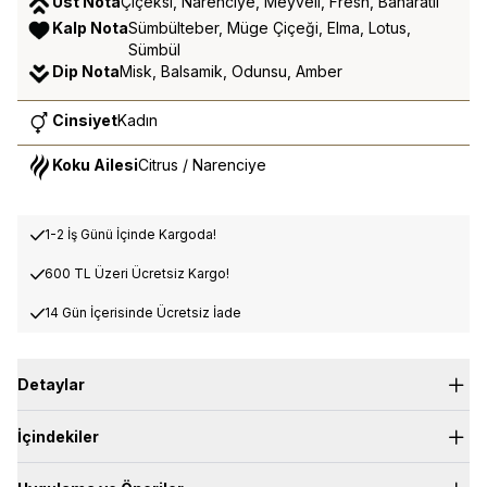
Üst Nota
Çiçeksi, Narenciye, Meyveli, Fresh, Baharatlı
Kalp Nota
Sümbülteber, Müge Çiçeği, Elma, Lotus,
Sümbül
Dip Nota
Misk, Balsamik, Odunsu, Amber
Cinsiyet
Kadın
Koku Ailesi
Citrus / Narenciye
1-2 İş Günü İçinde Kargoda!
600 TL Üzeri Ücretsiz Kargo!
14 Gün İçerisinde Ücretsiz İade
Detaylar
Üst Nota:
Çiçeksi, Narenciye, Meyveli, Fresh, Baharatlı
İçindekiler
Kalp Nota:
Sümbülteber, Lotus, Müge Çiçeği, Elma
Dip Nota:
Misk, Balsamik, Odunsu, Amber