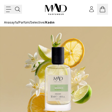
Anasayfa
/
Parfüm
/
Selective
/
Kadın