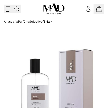
Anasayfa
/
Parfüm
/
Selective
/
Erkek