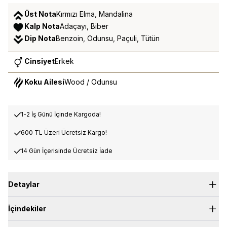
Üst Nota
Kırmızı Elma, Mandalina
Kalp Nota
Adaçayı, Biber
Dip Nota
Benzoin, Odunsu, Paçuli, Tütün
Cinsiyet
Erkek
Koku Ailesi
Wood / Odunsu
1-2 İş Günü İçinde Kargoda!
600 TL Üzeri Ücretsiz Kargo!
14 Gün İçerisinde Ücretsiz İade
Detaylar
Üst Nota:
Kırmızı Elma, Mandalina
İçindekiler
Kalp Nota:
Adaçayı, Biber
Dip Nota:
Benzoin, Odunsu, Paçuli, Tütün