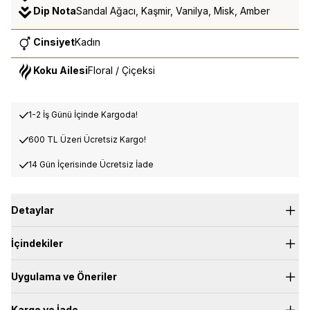
Dip Nota
Sandal Ağacı, Kaşmir, Vanilya, Misk, Amber
Cinsiyet
Kadın
Koku Ailesi
Floral / Çiçeksi
1-2 İş Günü İçinde Kargoda!
600 TL Üzeri Ücretsiz Kargo!
14 Gün İçerisinde Ücretsiz İade
Detaylar
Üst Nota:
Pelin Otu, Frezya, Şeftali
İçindekiler
Kalp Nota:
Gül, Süsen
Dip Nota:
Sandal Ağacı, Kaşmir, Vanilya, Misk, Amber
Uygulama ve Öneriler
Kargo ve İade