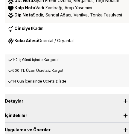
Üst Nota
Siyah Frenk Üzümü, Bergamot, Yeşil Notalar
Kalp Nota
Vadi Zambağı, Arap Yasemini
Dip Nota
Sedir, Sandal Ağacı, Vanilya, Tonka Fasulyesi
Cinsiyet
Kadın
Koku Ailesi
Oriental / Oryantal
1-2 İş Günü İçinde Kargoda!
600 TL Üzeri Ücretsiz Kargo!
14 Gün İçerisinde Ücretsiz İade
Detaylar
Üst Nota:
Bergamot, Yeşil Notalar, Siyah Frenk Üzümü
İçindekiler
Kalp Nota:
Vadi Zambağı, Arap Yasemini
Dip Nota:
Sandal, Sedir, Vanilya, Tonka Fasulyesi
Uygulama ve Öneriler