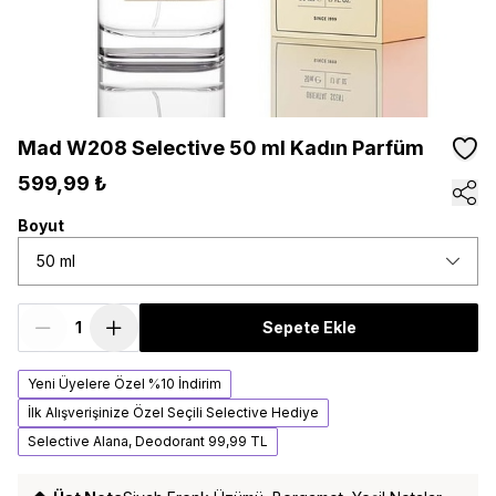
Mad W208 Selective 50 ml Kadın Parfüm
599,99 ₺
Boyut
50 ml
Sepete Ekle
Yeni Üyelere Özel %10 İndirim
İlk Alışverişinize Özel Seçili Selective Hediye
Selective Alana, Deodorant 99,99 TL