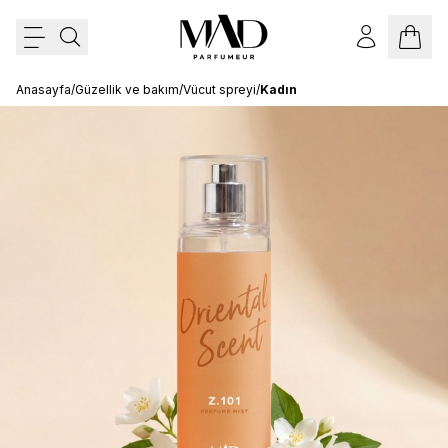
Anasayfa
/
Güzellik ve bakım
/
Vücut spreyi
/
Kadın