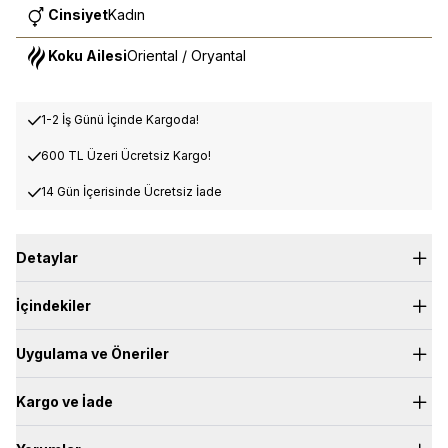
Cinsiyet
Kadın
Koku Ailesi
Oriental / Oryantal
1-2 İş Günü İçinde Kargoda!
600 TL Üzeri Ücretsiz Kargo!
14 Gün İçerisinde Ücretsiz İade
Detaylar
İçindekiler
Tutkulu, baştan çıkarıcı ve zarif...
Üst Nota:
Yasemin, Biber
Kalp Nota:
Krema, Vanilya, Amber
Uygulama ve Öneriler
Dip Nota:
Sandal Ağacı, Kaşmir, Misk, Balsamik
Kargo ve İade