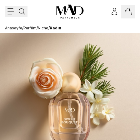
Anasayfa
/
Parfüm
/
Niche
/
Kadın