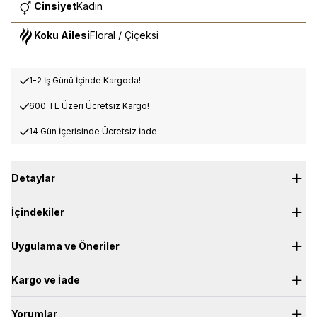
Cinsiyet
Kadın
Koku Ailesi
Floral / Çiçeksi
1-2 İş Günü İçinde Kargoda!
600 TL Üzeri Ücretsiz Kargo!
14 Gün İçerisinde Ücretsiz İade
Detaylar
Bergamot ve şeftalinin, vanilya ve odunsu ipuçlarıyla hayranlık
İçindekiler
uyandıran karışımı sizi sonsuz olasılıklarla dolu bir dünyayı
keşfetmeye davet ediyor.
Üst Nota:
Bergamot, Gül
Uygulama ve Öneriler
Kalp Nota:
Sedir Ağacı, Yasemin
Dip Nota:
Kuru Odunsu, Misk
Kargo ve İade
Yorumlar